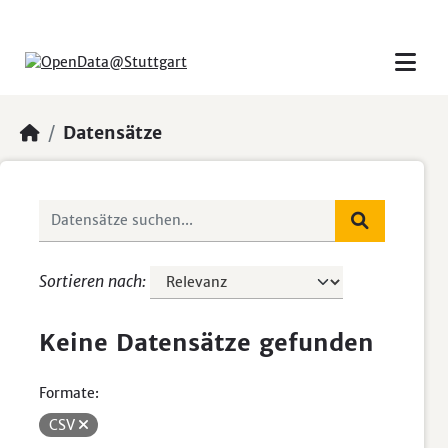
Skip to main content
Datensätze
Sortieren nach
Keine Datensätze gefunden
Formate:
CSV