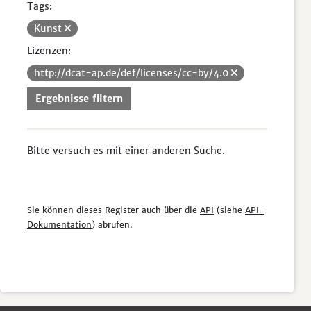
Tags:
Kunst
Lizenzen:
http://dcat-ap.de/def/licenses/cc-by/4.0
Ergebnisse filtern
Bitte versuch es mit einer anderen Suche.
Sie können dieses Register auch über die
API
(siehe
API-
Dokumentation
) abrufen.