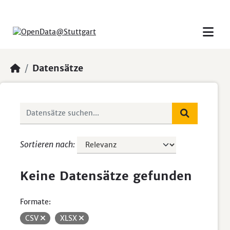
Skip to main content
Datensätze
Sortieren nach
Keine Datensätze gefunden
Formate:
CSV
XLSX