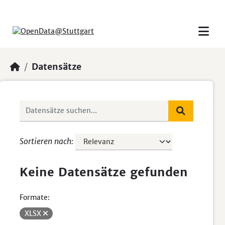
Skip to main content
Datensätze
Sortieren nach
Keine Datensätze gefunden
Formate:
XLSX