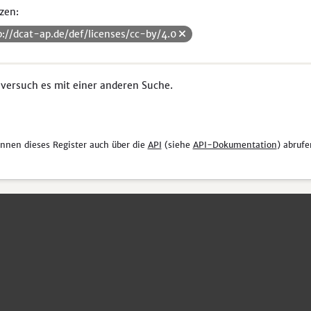
zen:
p://dcat-ap.de/def/licenses/cc-by/4.0
 versuch es mit einer anderen Suche.
önnen dieses Register auch über die
API
(siehe
API-Dokumentation
) abrufe