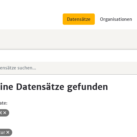
Datensätze
Organisationen
ine Datensätze gefunden
ate:
SX
tur