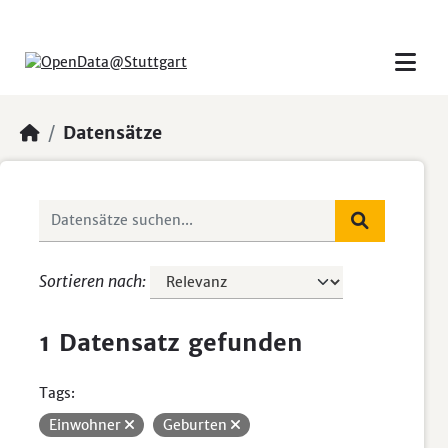
Skip to main content
Datensätze
Sortieren nach
1 Datensatz gefunden
Tags:
Einwohner
Geburten