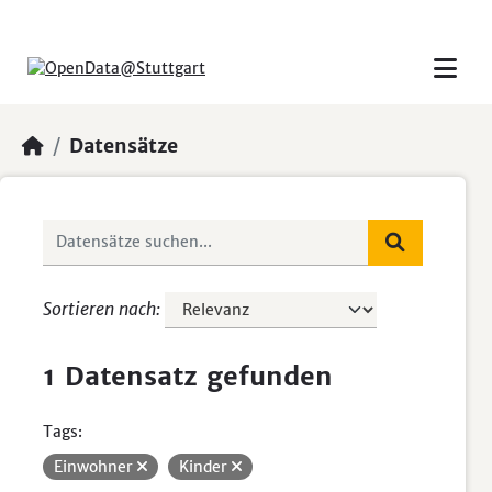
Skip to main content
Datensätze
Sortieren nach
1 Datensatz gefunden
Tags:
Einwohner
Kinder