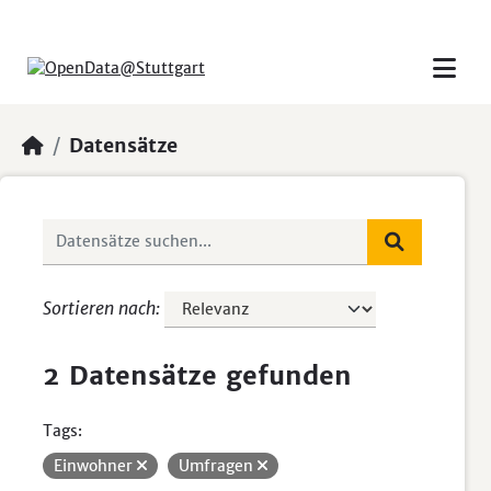
Skip to main content
Datensätze
Sortieren nach
2 Datensätze gefunden
Tags:
Einwohner
Umfragen