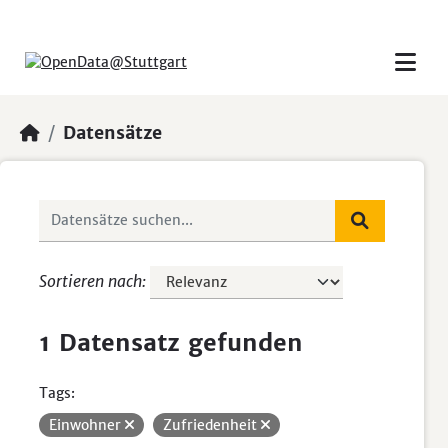
Skip to main content
Datensätze
Sortieren nach
1 Datensatz gefunden
Tags:
Einwohner
Zufriedenheit