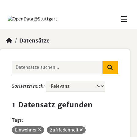
Skip to main content
Datensätze
Sortieren nach
1 Datensatz gefunden
Tags:
Einwohner
Zufriedenheit