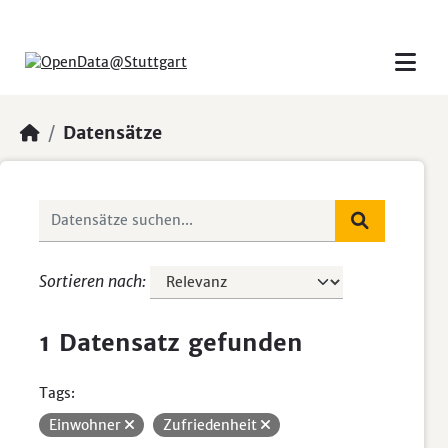
Skip to main content
Datensätze
Sortieren nach
1 Datensatz gefunden
Tags:
Einwohner
Zufriedenheit