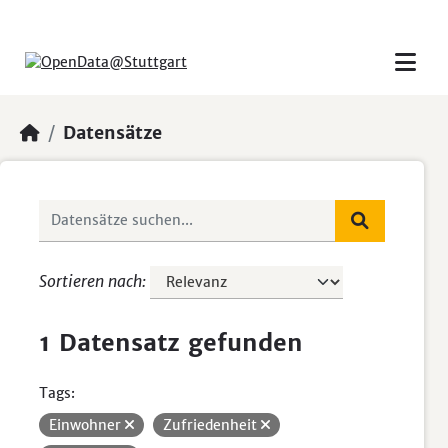
Skip to main content
Datensätze
Sortieren nach
1 Datensatz gefunden
Tags:
Einwohner
Zufriedenheit