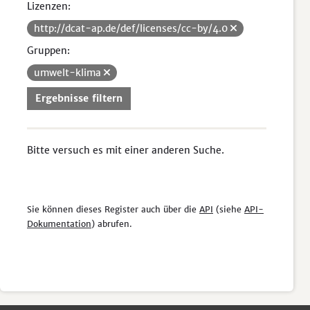
Lizenzen:
http://dcat-ap.de/def/licenses/cc-by/4.0
Gruppen:
umwelt-klima
Ergebnisse filtern
Bitte versuch es mit einer anderen Suche.
Sie können dieses Register auch über die
API
(siehe
API-
Dokumentation
) abrufen.