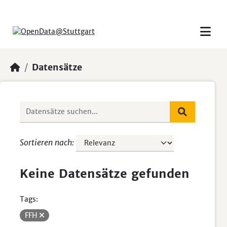
Skip to main content
Datensätze
Sortieren nach
Keine Datensätze gefunden
Tags:
FFH