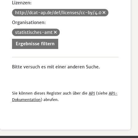
Lizenzen:
http://dcat-ap.de/def/licenses/cc-by/4.0
Organisationen:
statistisches-amt
Ergebnisse filtern
Bitte versuch es mit einer anderen Suche.
Sie können dieses Register auch über die
API
(siehe
API-
Dokumentation
) abrufen.