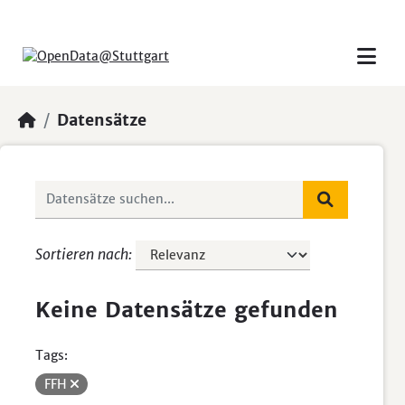
Skip to main content
Datensätze
Sortieren nach
Keine Datensätze gefunden
Tags:
FFH