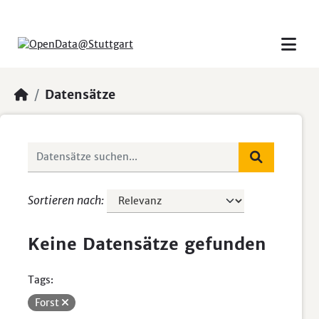
Skip to main content
Datensätze
Sortieren nach
Keine Datensätze gefunden
Tags:
Forst