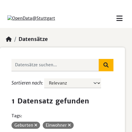
Skip to main content
Datensätze
Sortieren nach
1 Datensatz gefunden
Tags:
Geburten
Einwohner