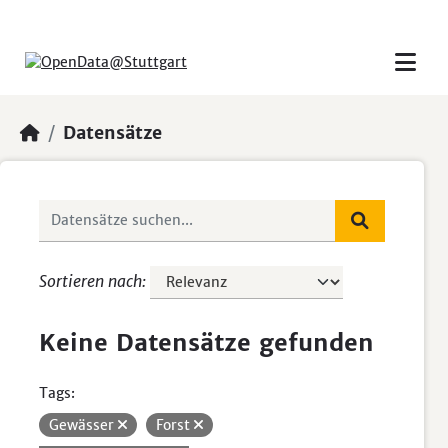
Skip to main content
Datensätze
Sortieren nach
Keine Datensätze gefunden
Tags:
Gewässer
Forst