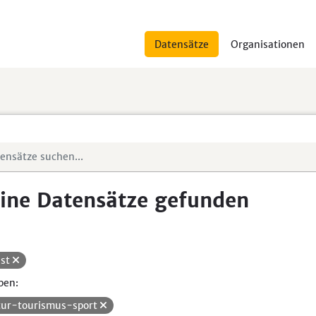
Datensätze
Organisationen
ine Datensätze gefunden
st
pen:
tur-tourismus-sport