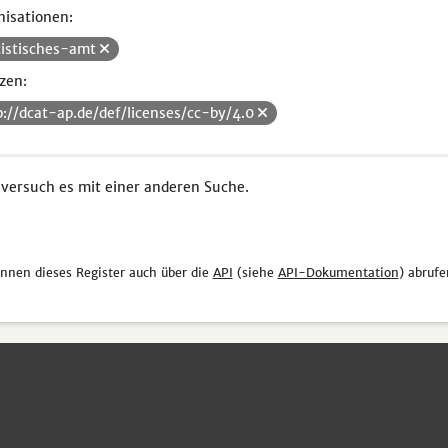
isationen:
tistisches-amt
zen:
p://dcat-ap.de/def/licenses/cc-by/4.0
 versuch es mit einer anderen Suche.
önnen dieses Register auch über die
API
(siehe
API-Dokumentation
) abrufe