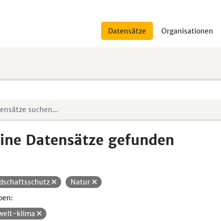
Datensätze
Organisationen
ine Datensätze gefunden
dschaftsschutz
Natur
pen:
elt-klima