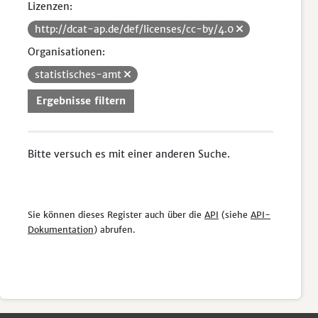
Lizenzen:
http://dcat-ap.de/def/licenses/cc-by/4.0
Organisationen:
statistisches-amt
Ergebnisse filtern
Bitte versuch es mit einer anderen Suche.
Sie können dieses Register auch über die
API
(siehe
API-
Dokumentation
) abrufen.