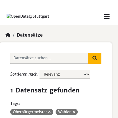
Skip to main content
Datensätze
Sortieren nach
1 Datensatz gefunden
Tags:
Oberbürgermeister
Wahlen