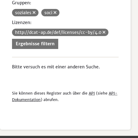
Gruppen:
soziales
soci
Lizenzen:
http://dcat-ap.de/def/licenses/cc-by/4.0
Ergebnisse filtern
Bitte versuch es mit einer anderen Suche.
Sie können dieses Register auch über die
API
(siehe
API-
Dokumentation
) abrufen.