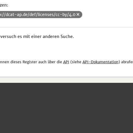
zen:
p://dcat-ap.de/def/licenses/cc-by/4.0
 versuch es mit einer anderen Suche.
önnen dieses Register auch über die
API
(siehe
API-Dokumentation
) abrufe