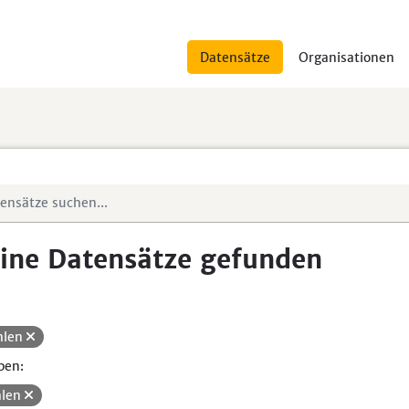
Datensätze
Organisationen
ine Datensätze gefunden
hlen
pen:
len