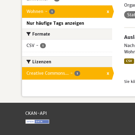
Organ
Wohnen
-
x
1
Sta
Nur häufige Tags anzeigen
Formate
Aus
CSV
-
Nachg
1
Wohn
Lizenzen
CSV
Creative Commons...
-
x
1
Sie k
CKAN-API