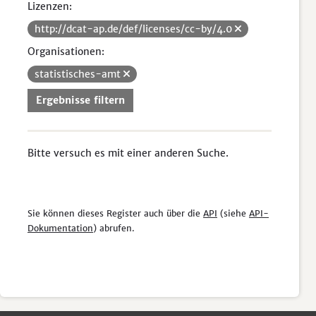
Lizenzen:
http://dcat-ap.de/def/licenses/cc-by/4.0
Organisationen:
statistisches-amt
Ergebnisse filtern
Bitte versuch es mit einer anderen Suche.
Sie können dieses Register auch über die
API
(siehe
API-
Dokumentation
) abrufen.