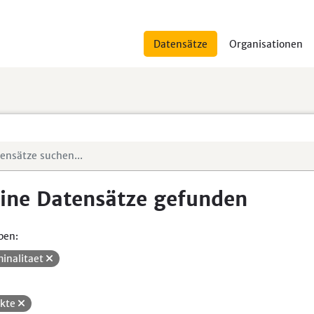
Datensätze
Organisationen
ine Datensätze gefunden
pen:
minalitaet
ikte