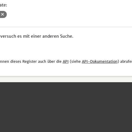
ate:
V
 versuch es mit einer anderen Suche.
önnen dieses Register auch über die
API
(siehe
API-Dokumentation
) abrufe