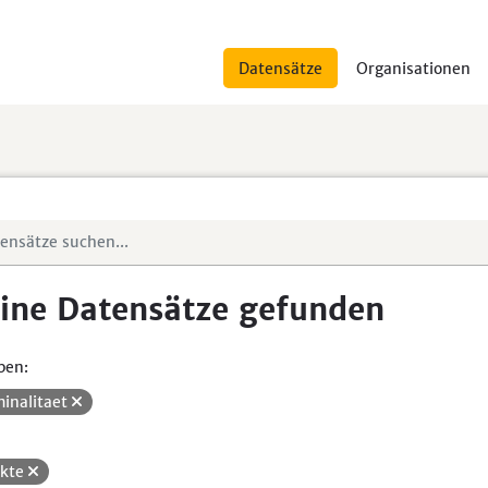
Datensätze
Organisationen
ine Datensätze gefunden
pen:
minalitaet
ikte