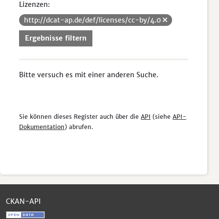
Lizenzen:
http://dcat-ap.de/def/licenses/cc-by/4.0
Ergebnisse filtern
Bitte versuch es mit einer anderen Suche.
Sie können dieses Register auch über die
API
(siehe
API-
Dokumentation
) abrufen.
CKAN-API