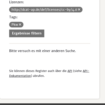
Lizenzen:
http://dcat-ap.de/def/licenses/cc-by/4.0
Tags:
Pkw
Ergebnisse filtern
Bitte versuch es mit einer anderen Suche.
Sie können dieses Register auch über die
API
(siehe
API-
Dokumentation
) abrufen.