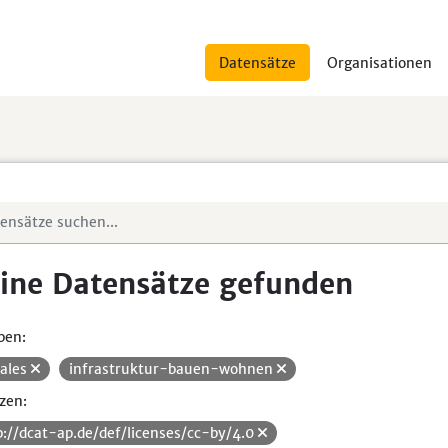
Datensätze
Organisationen
ine Datensätze gefunden
pen:
iales
infrastruktur-bauen-wohnen
zen:
p://dcat-ap.de/def/licenses/cc-by/4.0