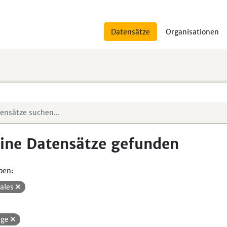
Datensätze
Organisationen
ine Datensätze gefunden
pen:
iales
ege