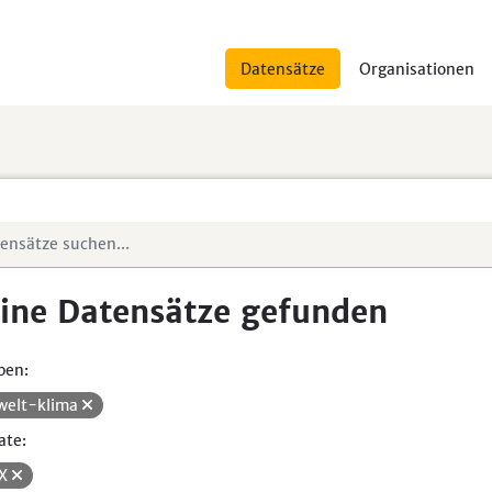
Datensätze
Organisationen
ine Datensätze gefunden
pen:
elt-klima
ate:
SX