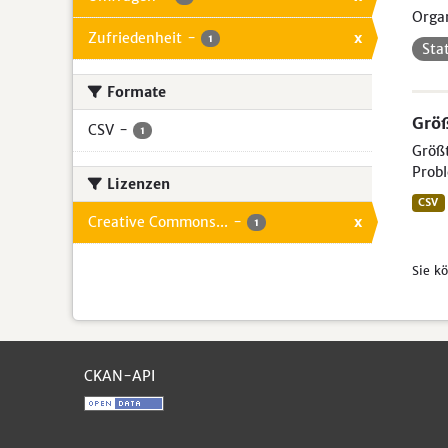
Organ
Zufriedenheit
-
x
1
Sta
Formate
Größ
CSV
-
1
Größt
Probl
Lizenzen
CSV
Creative Commons...
-
x
1
Sie k
CKAN-API