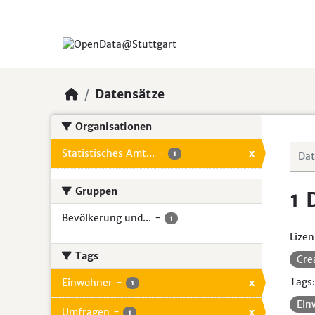
Skip to main content
Datensätze
Organisationen
Statistisches Amt...
-
x
1
Gruppen
1 
Bevölkerung und...
-
1
Lizen
Tags
Cre
Tags:
Einwohner
-
x
1
Ein
Umfragen
-
x
1