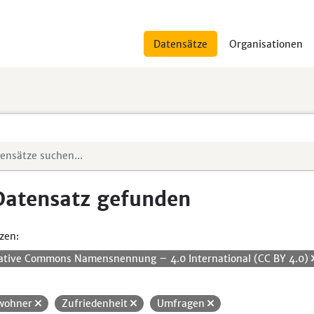
Datensätze
Organisationen
Datensatz gefunden
zen:
ative Commons Namensnennung – 4.0 International (CC BY 4.0)
wohner
Zufriedenheit
Umfragen