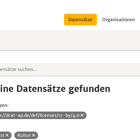
Datensätze
Organisationen
ine Datensätze gefunden
zen:
p://dcat-ap.de/def/licenses/cc-by/4.0
st
Kultur