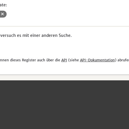
ate:
V
 versuch es mit einer anderen Suche.
önnen dieses Register auch über die
API
(siehe
API-Dokumentation
) abrufe