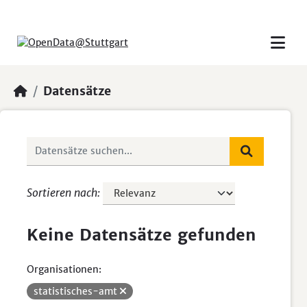
Skip to main content
Datensätze
Sortieren nach
Keine Datensätze gefunden
Organisationen:
statistisches-amt