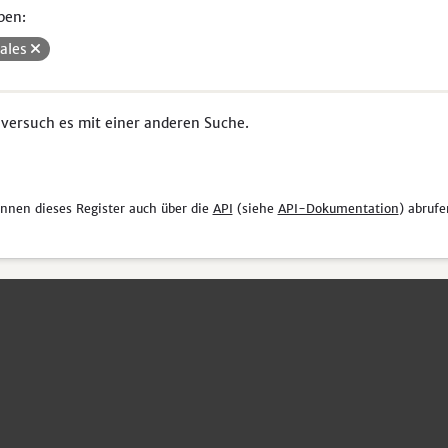
pen:
iales
 versuch es mit einer anderen Suche.
önnen dieses Register auch über die
API
(siehe
API-Dokumentation
) abrufe