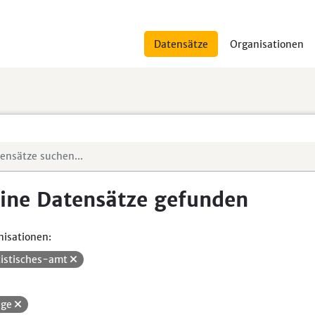
Datensätze
Organisationen
ine Datensätze gefunden
isationen:
tistisches-amt
ege