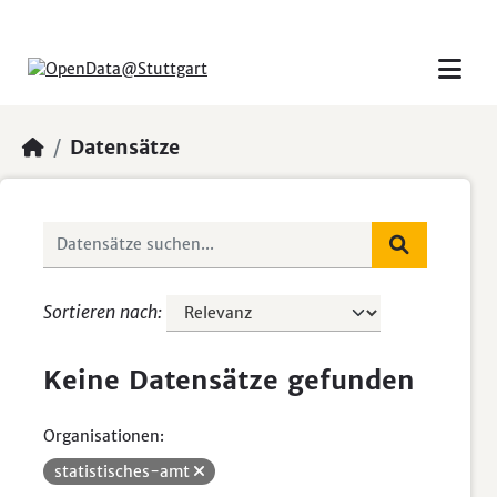
Skip to main content
Datensätze
Sortieren nach
Keine Datensätze gefunden
Organisationen:
statistisches-amt