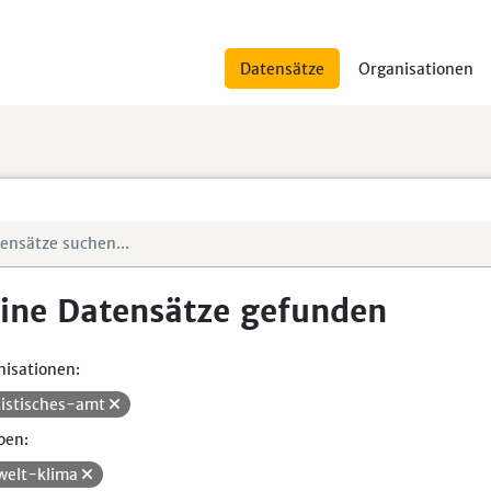
Datensätze
Organisationen
ine Datensätze gefunden
isationen:
tistisches-amt
pen:
elt-klima