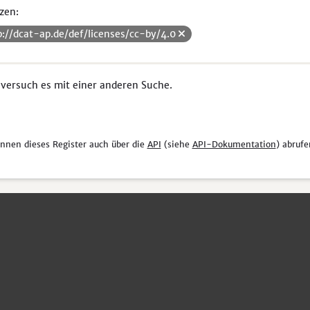
zen:
p://dcat-ap.de/def/licenses/cc-by/4.0
 versuch es mit einer anderen Suche.
önnen dieses Register auch über die
API
(siehe
API-Dokumentation
) abrufe