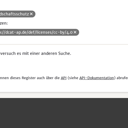
dschaftsschutz
zen:
p://dcat-ap.de/def/licenses/cc-by/4.0
 versuch es mit einer anderen Suche.
önnen dieses Register auch über die
API
(siehe
API-Dokumentation
) abrufe