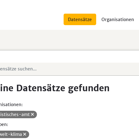
Datensätze
Organisationen
ine Datensätze gefunden
isationen:
tistisches-amt
pen:
elt-klima