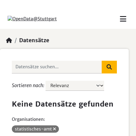
Skip to main content
Datensätze
Sortieren nach
Keine Datensätze gefunden
Organisationen:
statistisches-amt