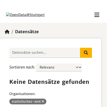
Skip to main content
Datensätze
Sortieren nach
Keine Datensätze gefunden
Organisationen:
statistisches-amt