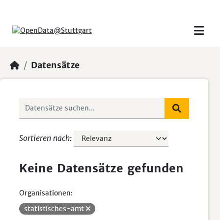
Skip to main content
Datensätze
Sortieren nach
Keine Datensätze gefunden
Organisationen:
statistisches-amt