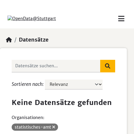
Skip to main content
Datensätze
Sortieren nach
Keine Datensätze gefunden
Organisationen:
statistisches-amt