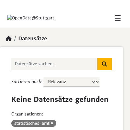
Skip to main content
Datensätze
Sortieren nach
Keine Datensätze gefunden
Organisationen:
statistisches-amt