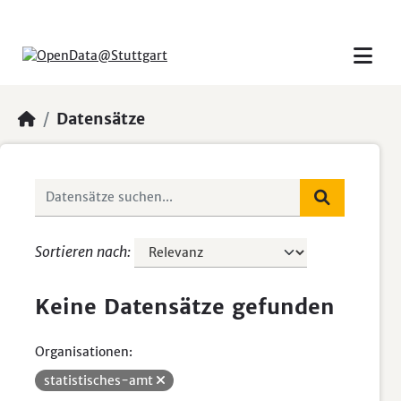
Skip to main content
Datensätze
Sortieren nach
Keine Datensätze gefunden
Organisationen:
statistisches-amt