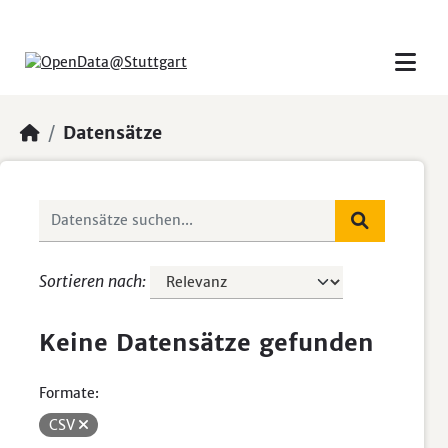
Skip to main content
Datensätze
Sortieren nach
Keine Datensätze gefunden
Formate:
CSV