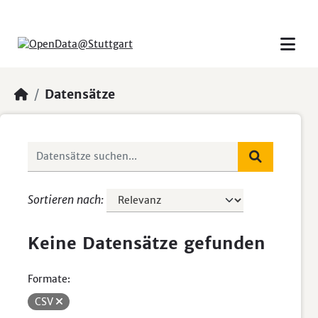
Skip to main content
Datensätze
Sortieren nach
Keine Datensätze gefunden
Formate:
CSV