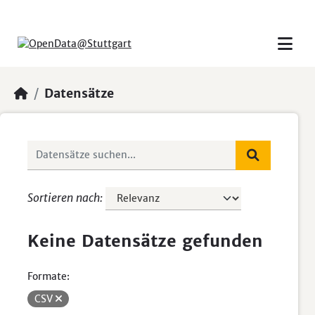
Skip to main content
Datensätze
Sortieren nach
Keine Datensätze gefunden
Formate:
CSV