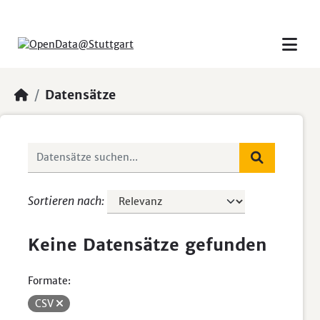
Skip to main content
Datensätze
Sortieren nach
Keine Datensätze gefunden
Formate:
CSV