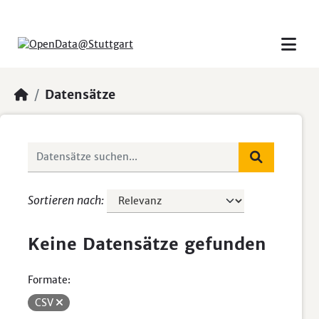
Skip to main content
Datensätze
Sortieren nach
Keine Datensätze gefunden
Formate:
CSV