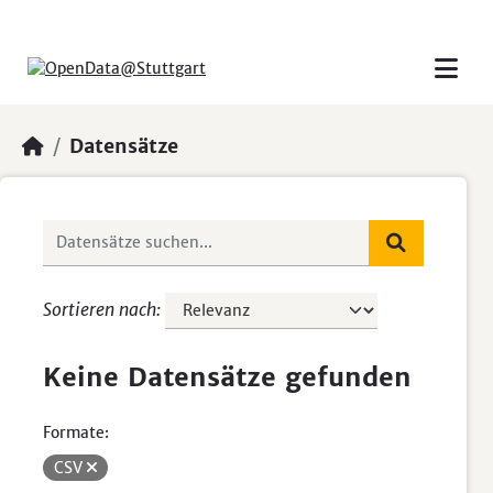
Skip to main content
Datensätze
Sortieren nach
Keine Datensätze gefunden
Formate:
CSV